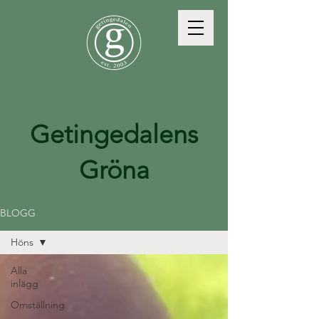
Getingedalens
Gröna
BLOGG
Höns
Alla
inlägg
Omställning