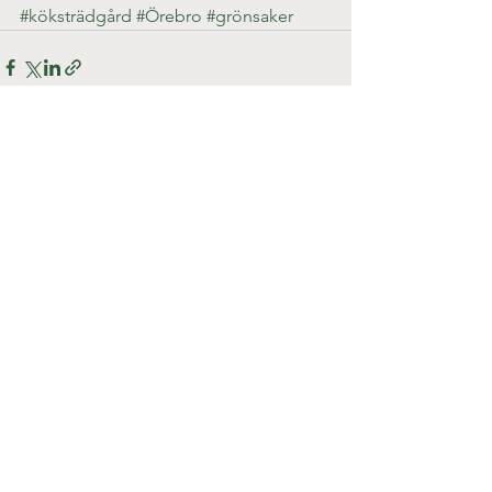
#köksträdgård
#Örebro
#grönsaker
See All
Recent Posts