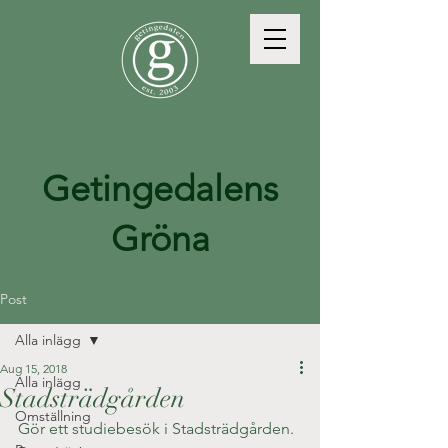
Getingedalens
Gröna
Post
Alla inlägg
Aug 15, 2018
Alla inlägg
Stadsträdgården
Omställning
Gör ett studiebesök i Stadsträdgården. 