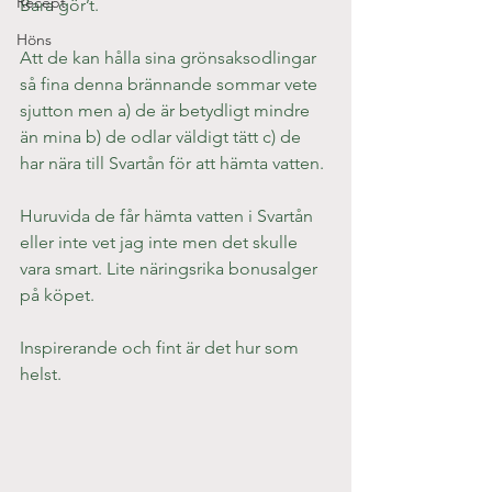
Recept
Bara gör’t.
Höns
Att de kan hålla sina grönsaksodlingar 
så fina denna brännande sommar vete 
sjutton men a) de är betydligt mindre 
än mina b) de odlar väldigt tätt c) de 
har nära till Svartån för att hämta vatten.
Huruvida de får hämta vatten i Svartån 
eller inte vet jag inte men det skulle 
vara smart. Lite näringsrika bonusalger 
på köpet.
Inspirerande och fint är det hur som 
helst.