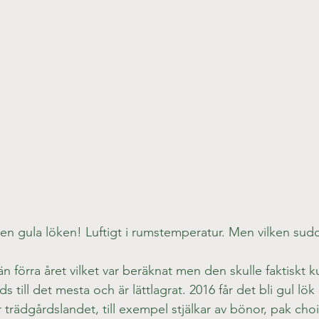
den gula löken! Luftigt i rumstemperatur. Men vilken sud
n förra året vilket var beräknat men den skulle faktiskt 
s till det mesta och är lättlagrat. 2016 får det bli gul lök
 trädgårdslandet, till exempel stjälkar av bönor, pak cho