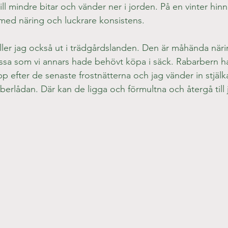
till mindre bitar och vänder ner i jorden. På en vinter hinn
med näring och luckrare konsistens.
ller jag också ut i trädgårdslanden. Den är måhända näri
ssa som vi annars hade behövt köpa i säck. Rabarbern ha
 efter de senaste frostnätterna och jag vänder in stjälk
berlådan. Där kan de ligga och förmultna och återgå till 