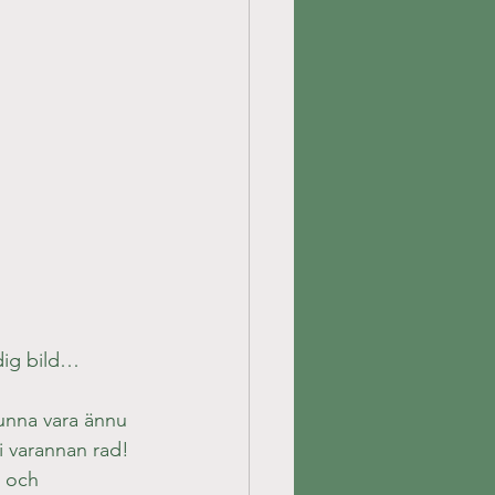
dig bild…
kunna vara ännu 
 i varannan rad!
i och 