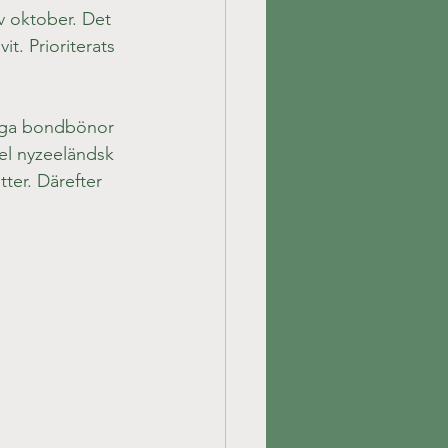
v oktober. Det 
t. Prioriterats 
liga bondbönor 
el nyzeeländsk 
tter. Därefter 