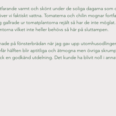
ortfarande varmt och skönt under de soliga dagarna som 
ver vi faktiskt vattna. Tomaterna och chilin mognar fortf
ag gallrade ur tomatplantorna rejält så har de inte möglat.
ntorna vilket inte heller behövs så här på sluttampen.
ade på fönsterbrädan när jag gav upp utomhusodlinge
är hälften blir aptitliga och ätmogna men övriga skrumpn
ock en godkänd utdelning. Det kunde ha blivit noll i annat 