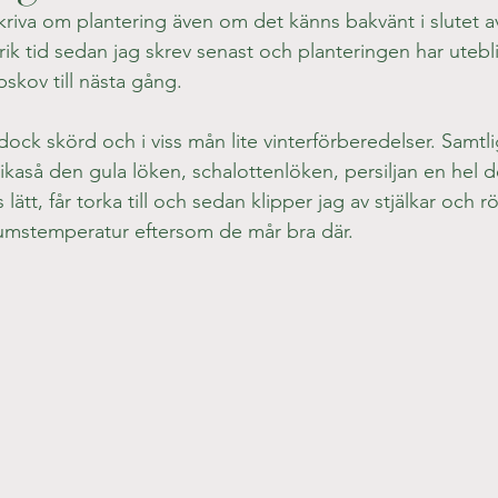
skriva om plantering även om det känns bakvänt i slutet a
rik tid sedan jag skrev senast och planteringen har uteblivi
skov till nästa gång.
dock skörd och i viss mån lite vinterförberedelser. Samt
kaså den gula löken, schalottenlöken, persiljan en hel d
 lätt, får torka till och sedan klipper jag av stjälkar och rö
 rumstemperatur eftersom de mår bra där.