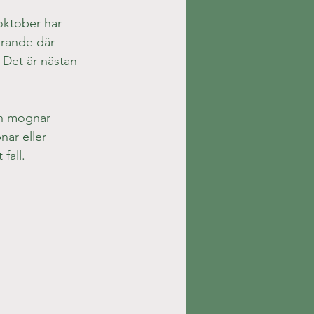
oktober har 
arande där 
 Det är nästan 
n mognar 
ar eller 
fall.