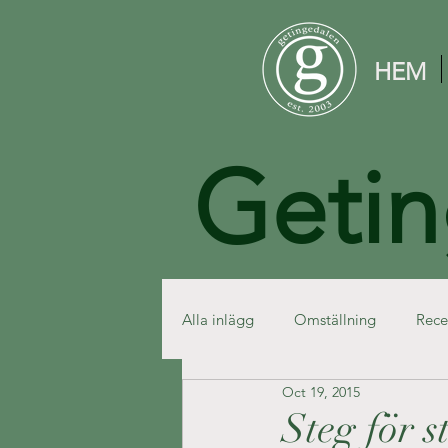
HEM
Getin
Alla inlägg
Omställning
Rece
Oct 19, 2015
Steg för s