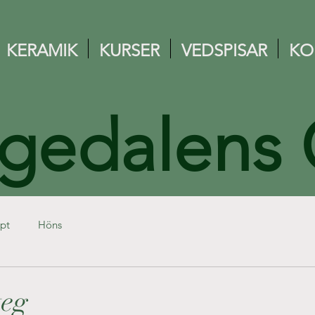
KERAMIK
KURSER
VEDSPISAR
KO
gedalens
pt
Höns
teg