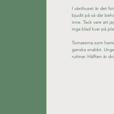
I växthuset är det f
bjudit på så där behö
inne. Tack vare att j
inga blad kvar på pla
Tomaterna som hamn
ganska snabbt. Ungef
ruttnar. Hälften är d