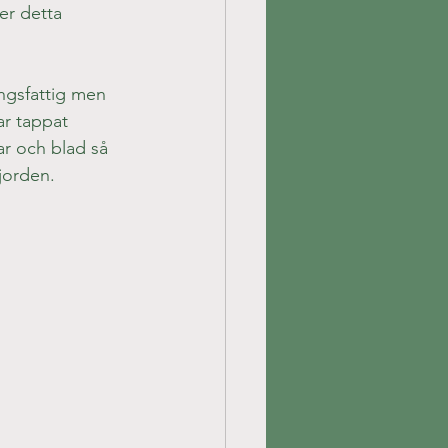
er detta 
ngsfattig men 
r tappat 
ar och blad så 
jorden.