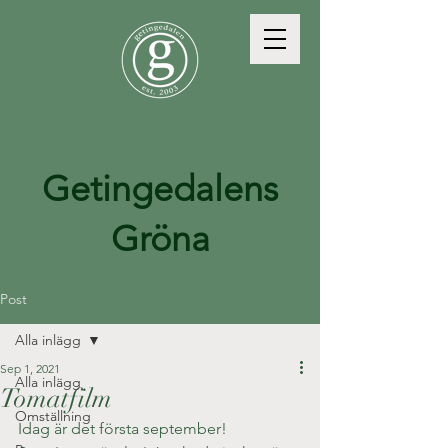
Getingedalens
Gröna
Post
Alla inlägg
Sep 1, 2021
Alla inlägg
Tomatfilm
Omställning
Idag är det första september! 