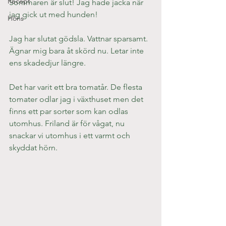
Recept
Sommaren är slut! Jag hade jacka när 
jag gick ut med hunden!
Höns
Jag har slutat gödsla. Vattnar sparsamt. 
Ägnar mig bara åt skörd nu. Letar inte 
ens skadedjur längre.
Det har varit ett bra tomatår. De flesta 
tomater odlar jag i växthuset men det 
finns ett par sorter som kan odlas 
utomhus. Friland är för vågat, nu 
snackar vi utomhus i ett varmt och 
skyddat hörn.