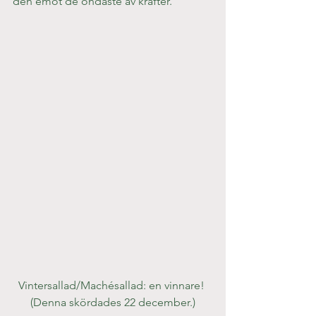
den emot de ondaste av krafter.
Vintersallad/Machésallad: en vinnare! 
(Denna skördades 22 december.)