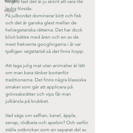
Recept
högtid fast det är ju skönt att vara lite 
ledig förstås.
Höns
På julbordet dominerar kött och fisk 
och det är ganska glest mellan de 
helvegetariska rätterna. Det har dock 
blivit bättre med åren och en av de 
mest frekventa googlingarna i år var 
tydligen 
vegetarisk
 så det finns hopp.
Att laga julig mat utan animalier är lätt 
om man bara tänker bortanför 
traditionerna. Det finns några klassiska 
smaker som går att applicera på 
grönsaksrätter och vips får man 
julkänsla på krubbet.
Vad sägs om saffran, kanel, äpple, 
senap, rödbeta och apelsin? Och varför 
ställa ostbrickan som en separat del av 