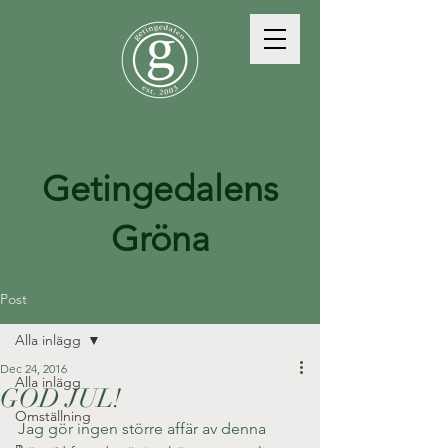
Getingedalens
Gröna
Post
Alla inlägg
Dec 24, 2016
Alla inlägg
GOD JUL!
Omställning
Jag gör ingen större affär av denna 