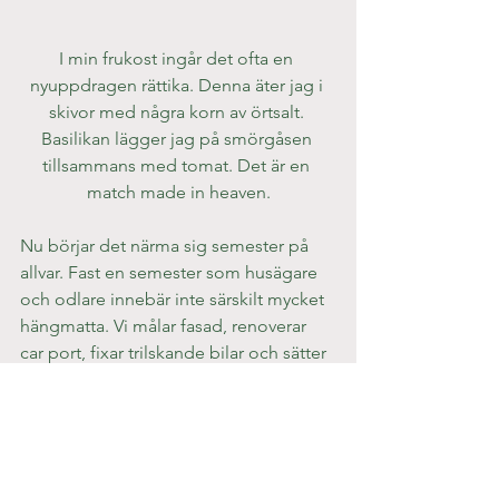
I min frukost ingår det ofta en 
nyuppdragen rättika. Denna äter jag i 
skivor med några korn av örtsalt. 
Basilikan lägger jag på smörgåsen 
tillsammans med tomat. Det är en 
match made in heaven.
Nu börjar det närma sig semester på 
allvar. Fast en semester som husägare 
och odlare innebär inte särskilt mycket 
hängmatta. Vi målar fasad, renoverar 
car port, fixar trilskande bilar och sätter 
upp hängrännor.
Förutom vattning och gödsling så ska 
det skördas, omhändertas och sås nytt. 
I fallen med de tidigast skördade 