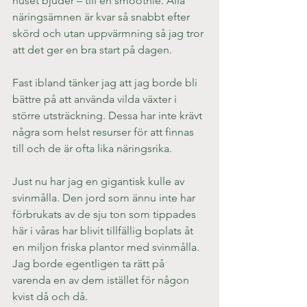
huset bjuder – till en smoothie. Alla 
näringsämnen är kvar så snabbt efter 
skörd och utan uppvärmning så jag tror 
att det ger en bra start på dagen.
Fast ibland tänker jag att jag borde bli 
bättre på att använda vilda växter i 
större utsträckning. Dessa har inte krävt 
några som helst resurser för att finnas 
till och de är ofta lika näringsrika.
Just nu har jag en gigantisk kulle av 
svinmålla. Den jord som ännu inte har 
förbrukats av de sju ton som tippades 
här i våras har blivit tillfällig boplats åt 
en miljon friska plantor med svinmålla. 
Jag borde egentligen ta rätt på 
varenda en av dem istället för någon 
kvist då och då.