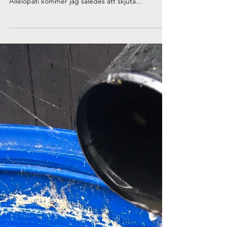
Jul 8, 2020
Positiva klubben
Till skillnad från förra veckan tänkte jag bara vara
positiv idag! Den utlovade redogörelsen för
Allelopati kommer jag således att skjuta...