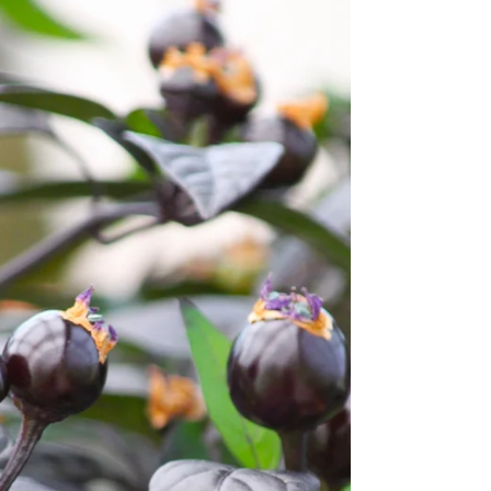
Sep 18, 2019
Vecka 38: skörd
Det blåste rejält. Och varje gång det händer så
välter våra humlestörar. Konstruktionen blev helt
enkelt för svag från början. En stör...