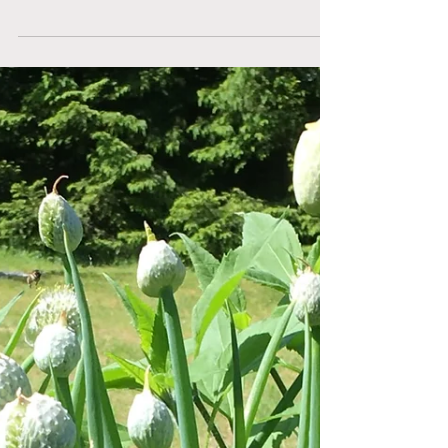
med äpplen i år. Det är löss på rabarbern. Men
det gror bättre än någonsin! Det är ett...