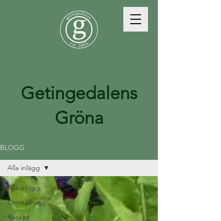
Getingedalens
Gröna
BLOGG
Alla inlägg
Alla inlägg
Omställning
Recept