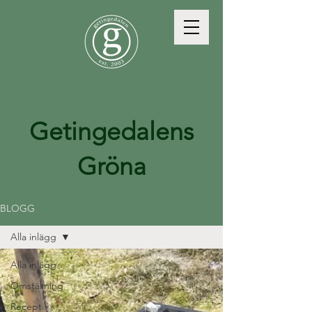
Getingedalens
Gröna
BLOGG
Alla inlägg
Alla inlägg
Omställning
Recept