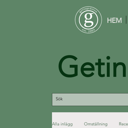
HEM
Geti
Alla inlägg
Omställning
Rece