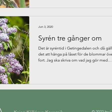
Jun 3, 2020
Syrén tre gånger om
Det är syréntid i Getingedalen och då gäl
det att hänga på låset för de blommar öv
fort. Jag ska skriva om vad jag gör med
blommorna...
© 2022 by 