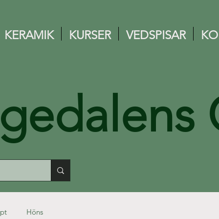
KERAMIK
KURSER
VEDSPISAR
KO
ngedalens 
pt
Höns