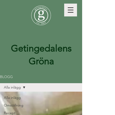
Getingedalens
Gröna
BLOGG
Alla inlägg
Alla inlägg
Omställning
Recept