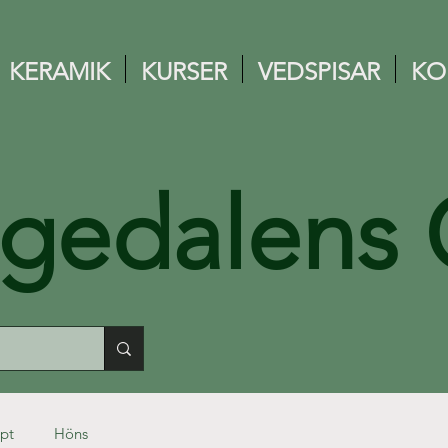
KERAMIK
KURSER
VEDSPISAR
KO
ngedalens 
pt
Höns