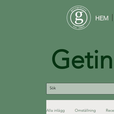
HEM
Geti
Alla inlägg
Omställning
Rece