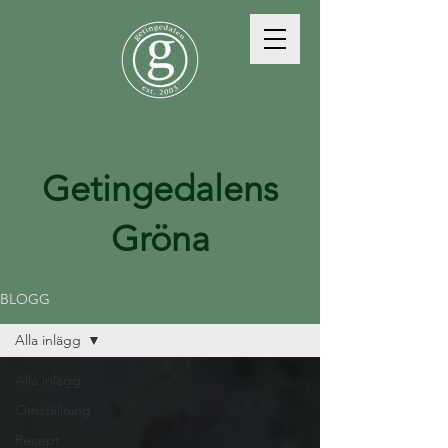
Getingedalens
Gröna
BLOGG
Alla inlägg
Alla inlägg
Omställning
Recept