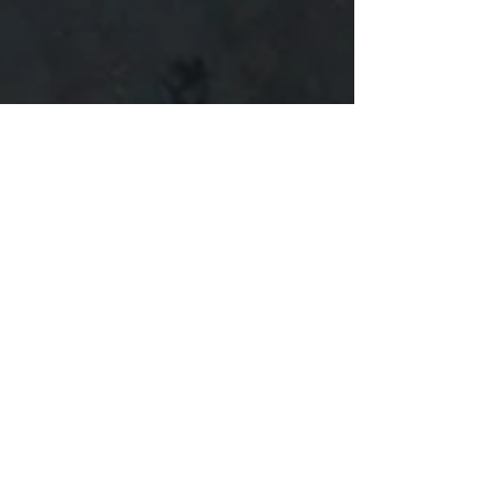
Dec 17, 2020
Nyårslöften och julmatsplanering
Någon gång per år, ofta i december när Fair
Finance Guide ger ut sin årliga rapport, säger jag
att jag ska byta bank. Eller åtminstone...