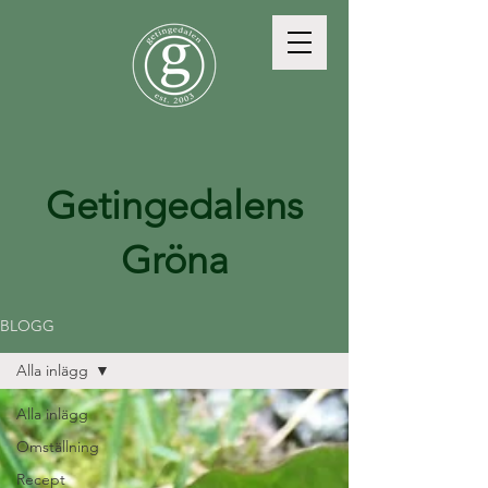
Getingedalens
Gröna
BLOGG
Alla inlägg
Alla inlägg
Omställning
Recept