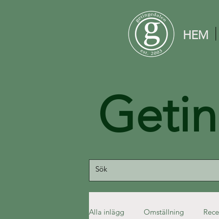
HEM
Geti
Alla inlägg
Omställning
Rece