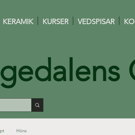
KERAMIK
KURSER
VEDSPISAR
KO
ngedalens 
pt
Höns