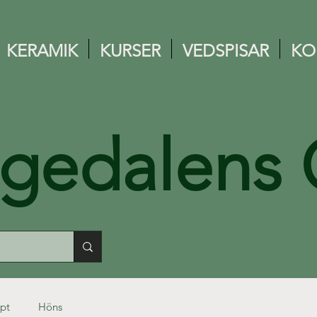
KERAMIK
KURSER
VEDSPISAR
KO
ngedalens 
pt
Höns