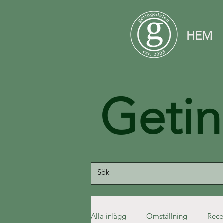
HEM
Geti
Alla inlägg
Omställning
Rece