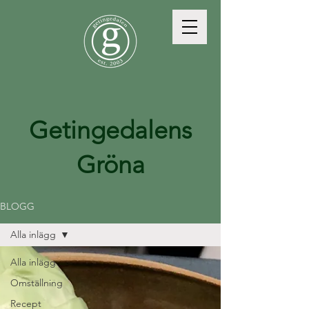
Getingedalens
Gröna
BLOGG
Alla inlägg
Alla inlägg
Omställning
Recept