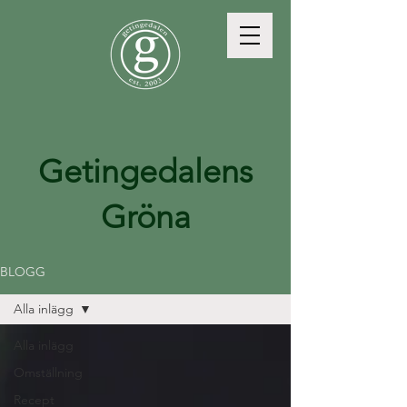
Getingedalens
Gröna
BLOGG
Alla inlägg
Alla inlägg
Omställning
Recept