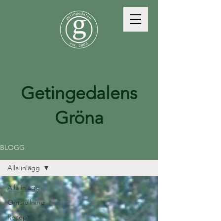
Getingedalens
Gröna
BLOGG
Alla inlägg
Alla inlägg
Omställning
Recept