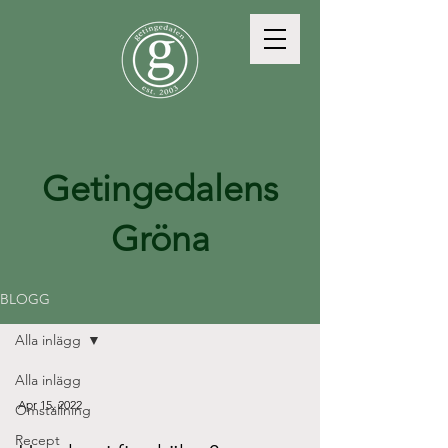
Getingedalens
Gröna
BLOGG
Alla inlägg
Alla inlägg
Apr 15, 2022
Omställning
Recept