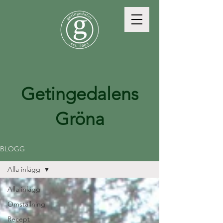
Getingedalens
Gröna
BLOGG
Alla inlägg
Alla inlägg
Omställning
Recept