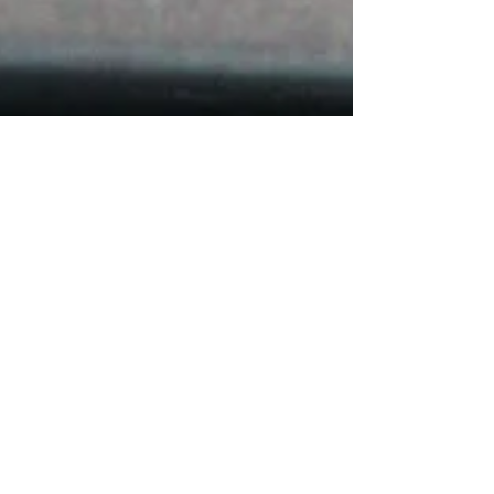
Feb 28, 2018
Nationella isveckan
Jo tjena. I förra inlägget skrev jag kanske en
kallsådd i växthuset i nästa inlägg. Det var tur att
jag skrev kanske. Nationella isveckan...