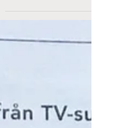
att hänga på låset för de blommar över fort. Jag
ska skriva om vad jag gör med blommorna...