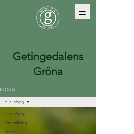
Getingedalens
Gröna
BLOGG
Alla inlägg
Alla inlägg
Omställning
Recept