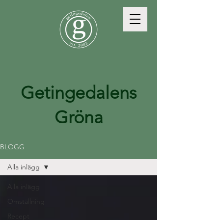
Getingedalens
Gröna
BLOGG
Alla inlägg
Alla inlägg
Omställning
Recept