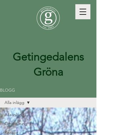
Getingedalens
Gröna
BLOGG
Alla inlägg
Alla inlägg
Omställning
Recept