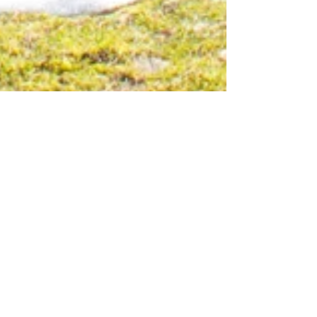
Apr 18, 2019
Vecka 16: omskolning av tomater
och lästips
Skärtorsdagen: gammal snö och en ny fågelholk!
Påsk och påskväder! Nu börjar det hända saker.
Fast vi har några snöfläckar kvar i den...