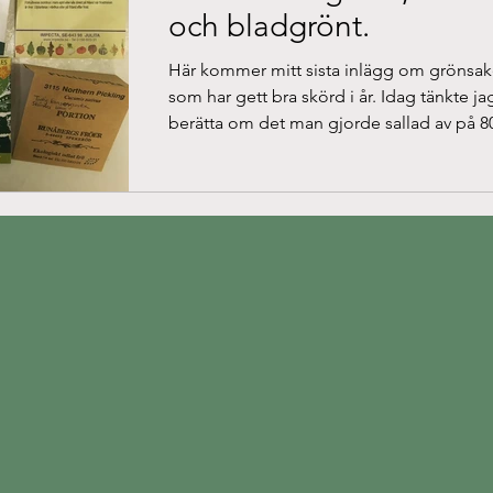
och bladgrönt.
Här kommer mitt sista inlägg om grönsak
som har gett bra skörd i år. Idag tänkte ja
berätta om det man gjorde sallad av på 8
talet;...