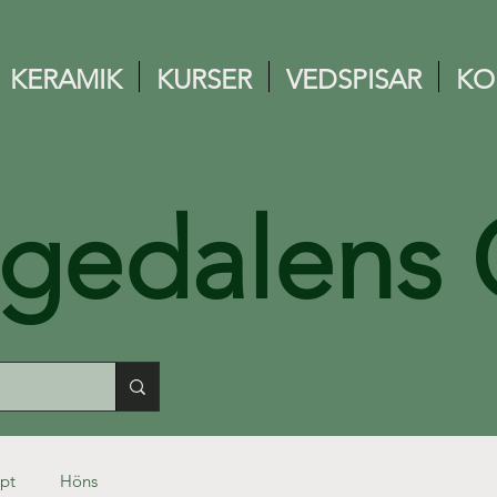
KERAMIK
KURSER
VEDSPISAR
KO
ngedalens 
pt
Höns