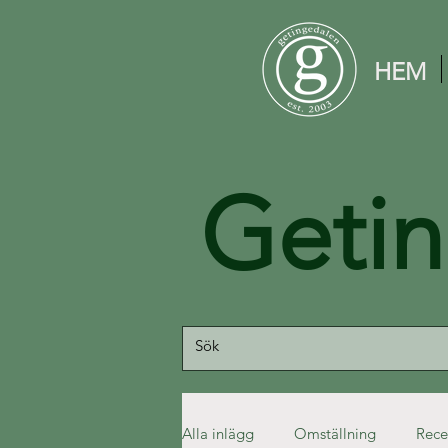
HEM
Geti
Alla inlägg
Omställning
Rece