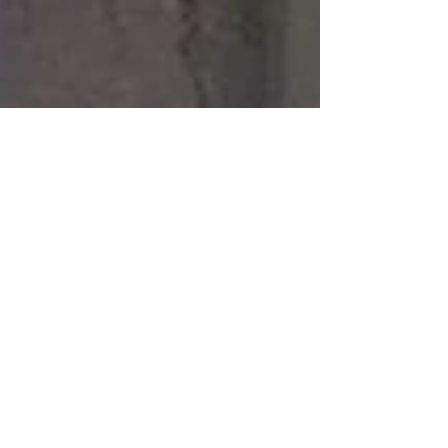
Dec 19, 2018
Tillbakablick
Odlingsåret 2018 är nästan slut. Det torra, varma
och svårodlade året. Det här blir mitt sista inlägg
2018. Nästa vecka tar jag julledigt...