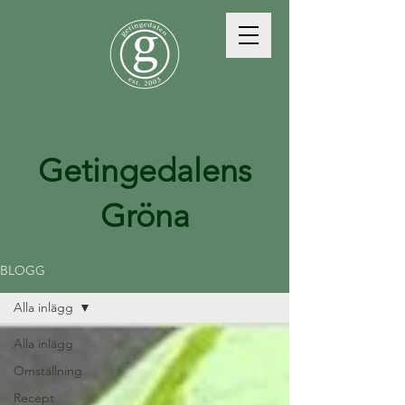
Getingedalens
Gröna
BLOGG
Alla inlägg
Alla inlägg
Omställning
Recept