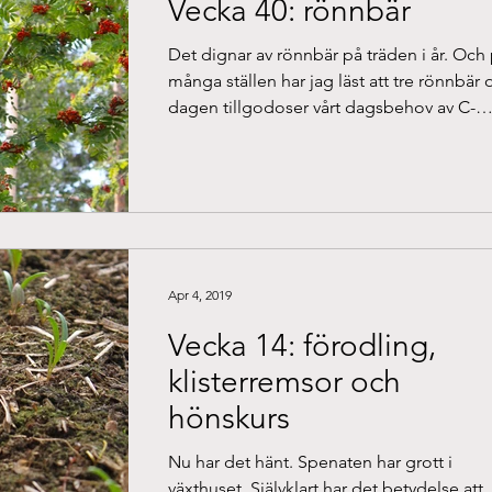
Vecka 40: rönnbär
Det dignar av rönnbär på träden i år. Och
många ställen har jag läst att tre rönnbär
dagen tillgodoser vårt dagsbehov av C-
vitamin....
Apr 4, 2019
Vecka 14: förodling,
klisterremsor och
hönskurs
Nu har det hänt. Spenaten har grott i
växthuset. Självklart har det betydelse att