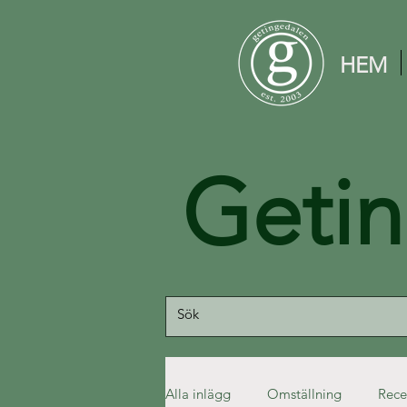
HEM
Geti
Alla inlägg
Omställning
Rece