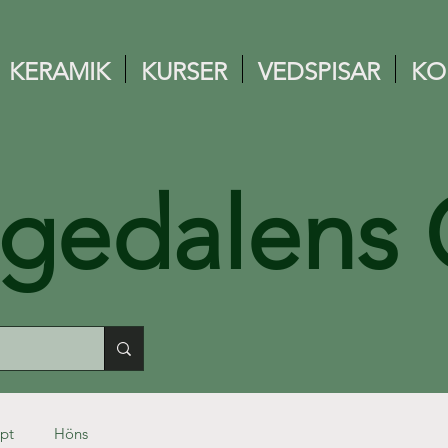
KERAMIK
KURSER
VEDSPISAR
KO
ngedalens 
pt
Höns