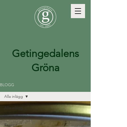
Getingedalens
Gröna
BLOGG
Alla inlägg
Alla inlägg
Omställning
Recept