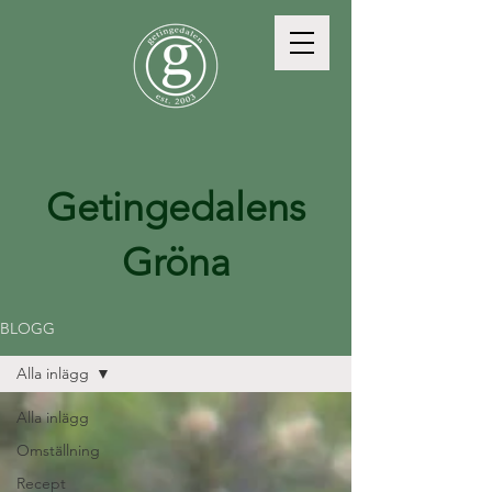
Getingedalens
Gröna
BLOGG
Alla inlägg
Alla inlägg
Omställning
Recept