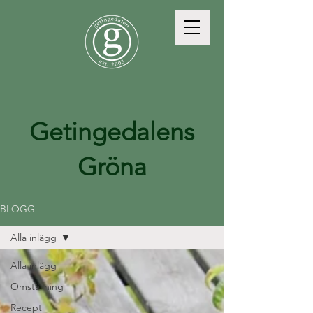
Getingedalens
Gröna
BLOGG
Alla inlägg
Alla inlägg
Omställning
Recept