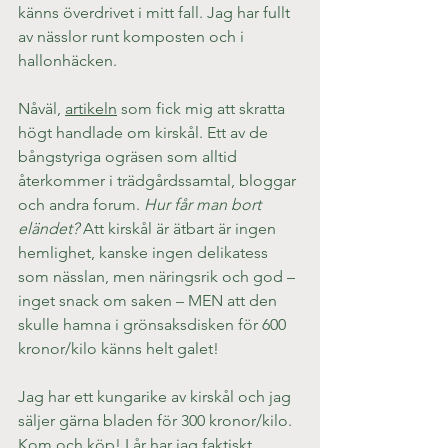
känns överdrivet i mitt fall. Jag har fullt 
av nässlor runt komposten och i 
hallonhäcken.
Nåväl, 
artikeln
 som fick mig att skratta 
högt handlade om kirskål. Ett av de 
bångstyriga ogräsen som alltid 
återkommer i trädgårdssamtal, bloggar 
och andra forum. 
Hur får man bort 
eländet?
 Att kirskål är ätbart är ingen 
hemlighet, kanske ingen delikatess 
som nässlan, men näringsrik och god – 
inget snack om saken – MEN att den 
skulle hamna i grönsaksdisken för 600 
kronor/kilo känns helt galet!
Jag har ett kungarike av kirskål och jag 
säljer gärna bladen för 300 kronor/kilo. 
Kom och köp! I år har jag faktiskt 