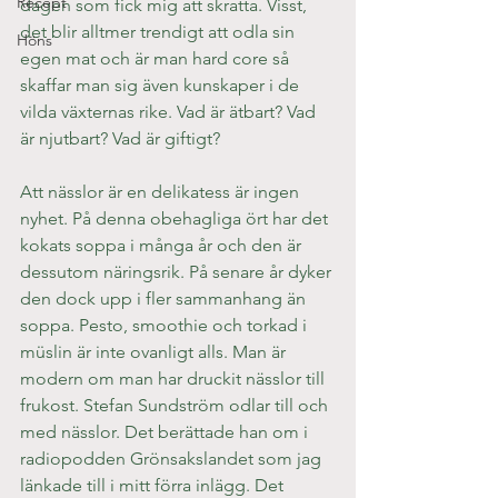
Recept
dagen som fick mig att skratta. Visst, 
det blir alltmer trendigt att odla sin 
Höns
egen mat och är man hard core så 
skaffar man sig även kunskaper i de 
vilda växternas rike. Vad är ätbart? Vad 
är njutbart? Vad är giftigt?
Att nässlor är en delikatess är ingen 
nyhet. På denna obehagliga ört har det 
kokats soppa i många år och den är 
dessutom näringsrik. På senare år dyker 
den dock upp i fler sammanhang än 
soppa. Pesto, smoothie och torkad i 
müslin är inte ovanligt alls. Man är 
modern om man har druckit nässlor till 
frukost. Stefan Sundström odlar till och 
med nässlor. Det berättade han om i 
radiopodden Grönsakslandet som jag 
länkade till i mitt förra inlägg. Det 