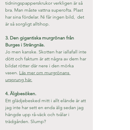
tidningspapperskrukor verkligen är så 
bra. Man måste vattna superofta. Plast 
har sina fördelar. Ni får ingen bild,  det 
är så sorgligt alltihop.
3. Den gigantiska murgrönan från 
Burges i Strängnäs. 
Jo men kanske. Skotten har iallafall inte 
dött och faktum är att några av dem har 
bildat rötter där nere i den mörka 
vasen. 
Läs mer om murgrönans 
ursprung här.
4. Älgbesöken.
Ett glädjebesked mitt i allt elände är att 
jag inte har sett en enda älg sedan jag 
hängde upp rå-väck och tvålar i 
trädgården. Slump?