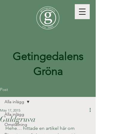
Getingedalens
Gröna
Post
Alla inlägg
May 17, 2015
Alla inlägg
Guldgruva
Omställning
Hehe… hittade en artikel här om 