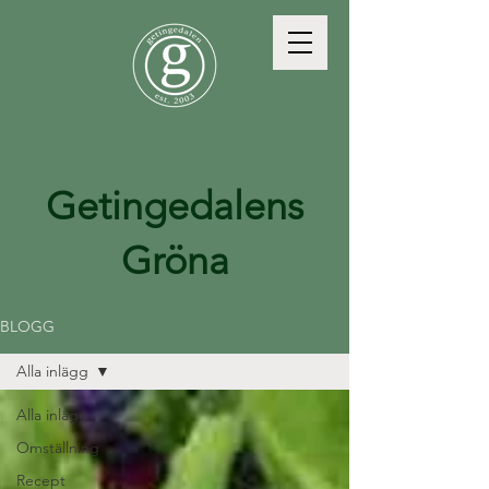
Getingedalens
Gröna
BLOGG
Alla inlägg
Alla inlägg
Omställning
Recept