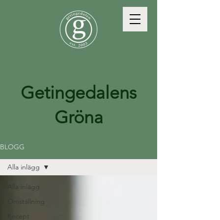
Getingedalens
Gröna
BLOGG
Alla inlägg
Alla inlägg
Omställning
Recept