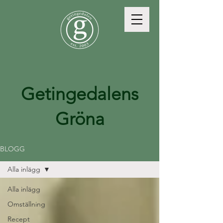
Getingedalens
Gröna
BLOGG
Alla inlägg
Alla inlägg
Omställning
Recept