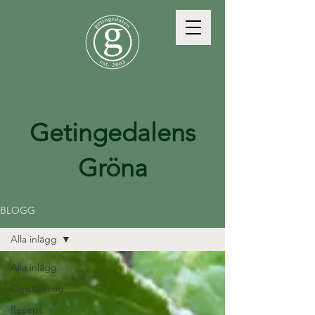
Getingedalens
Gröna
BLOGG
Alla inlägg
Alla inlägg
Omställning
Recept