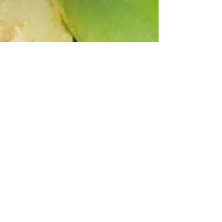
Apr 6, 2022
Potatissallad
Det finns inga regler för hur en potatissallad ska
blandas, man gör som man vill och tager vad man
haver. På bilden nedan har jag till...
December 2022