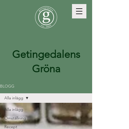
Getingedalens
Gröna
BLOGG
Alla inlägg
Alla inlägg
Omställning
Recept