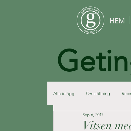
HEM
Getin
Alla inlägg
Omställning
Rece
Sep 6, 2017
Vitsen med