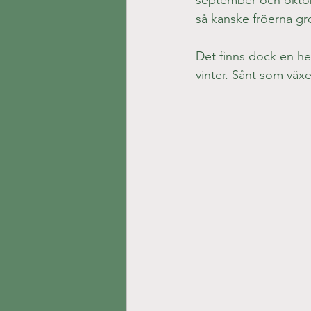
september och oktober
så kanske fröerna gr
Det finns dock en hel
vinter. Sånt som växe