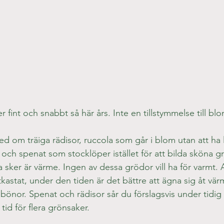
r fint och snabbt så här års. Inte en tillstymmelse till bl
ed om träiga rädisor, ruccola som går i blom utan att ha l
och spenat som stocklöper istället för att bilda sköna g
a sker är värme. Ingen av dessa grödor vill ha för varmt.
astat, under den tiden är det bättre att ägna sig åt vä
önor. Spenat och rädisor sår du förslagsvis under tidig v
tid för flera grönsaker.