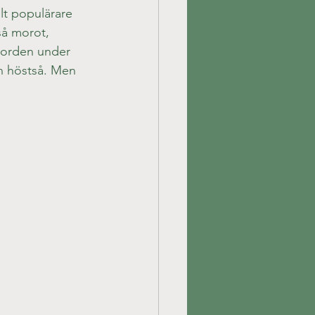
lt populärare 
så morot, 
 jorden under 
an höstså. Men 