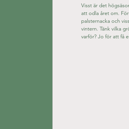
Visst är det högsäso
att odla året om. Fö
palsternacka och viss
vintern. Tänk vilka g
varför? Jo för att f