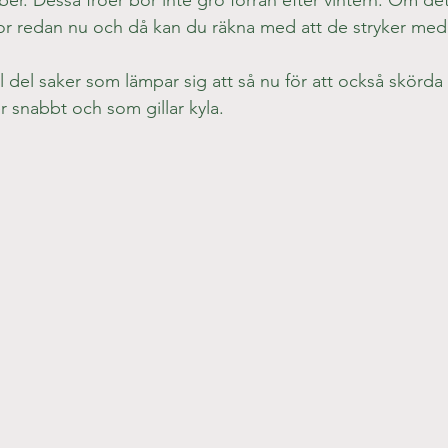
. Dessa fröer bör inte gro förrän efter vintern. Om det 
or redan nu och då kan du räkna med att de stryker med
 del saker som lämpar sig att så nu för att också skörda i
r snabbt och som gillar kyla.