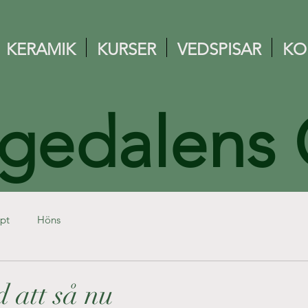
KERAMIK
KURSER
VEDSPISAR
KO
gedalens
pt
Höns
 att så nu