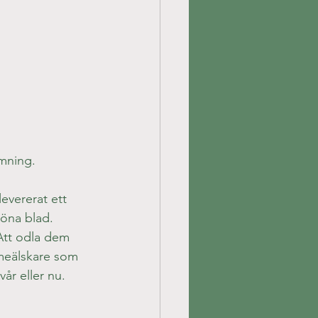
omning.
evererat ett 
röna blad. 
 Att odla dem 
rmeälskare som 
år eller nu. 