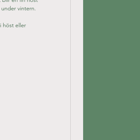
blir en fin höst 
 under vintern.
 höst eller 