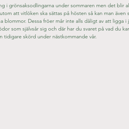
ng i grönsaksodlingarna under sommaren men det blir al
rutom att vitlöken ska sättas på hösten så kan man även 
a blommor. Dessa fröer mår inte alls dåligt av att ligga i
rödor som självsår sig och där har du svaret på vad du k
å en tidigare skörd under nästkommande vår.