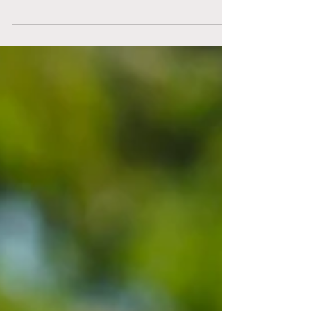
en papegoja men jag vill verkligen inte använda
brunnsvatten i onödan. Därför är jag...