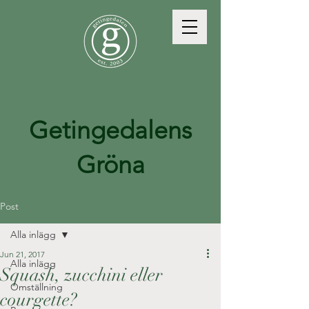
Getingedalens
Gröna
Post
Alla inlägg
Jun 21, 2017
Alla inlägg
Squash, zucchini eller
Omställning
courgette?