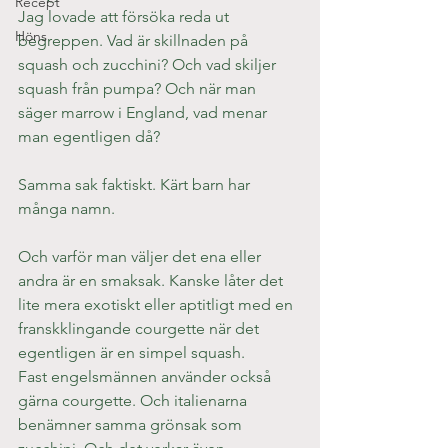
Recept
Jag lovade att försöka reda ut 
Höns
begreppen. Vad är skillnaden på 
squash och zucchini? Och vad skiljer 
squash från pumpa? Och när man 
säger marrow i England, vad menar 
man egentligen då?
Samma sak faktiskt. Kärt barn har 
många namn.
Och varför man väljer det ena eller 
andra är en smaksak. Kanske låter det 
lite mera exotiskt eller aptitligt med en 
franskklingande courgette när det 
egentligen är en simpel squash.
Fast engelsmännen använder också 
gärna courgette. Och italienarna 
benämner samma grönsak som 