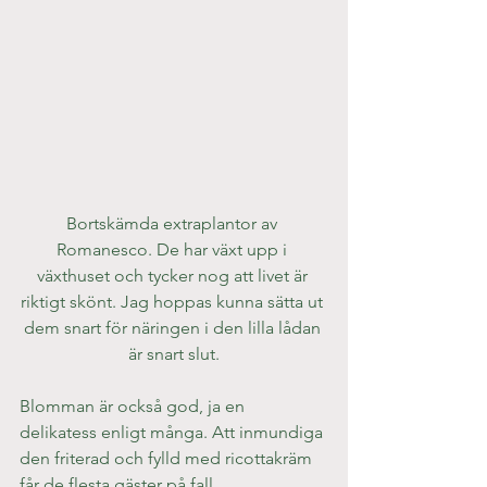
Bortskämda extraplantor av 
Romanesco. De har växt upp i 
växthuset och tycker nog att livet är 
riktigt skönt. Jag hoppas kunna sätta ut 
dem snart för näringen i den lilla lådan 
är snart slut.
Blomman är också god, ja en 
delikatess enligt många. Att inmundiga 
den friterad och fylld med ricottakräm 
får de flesta gäster på fall. 