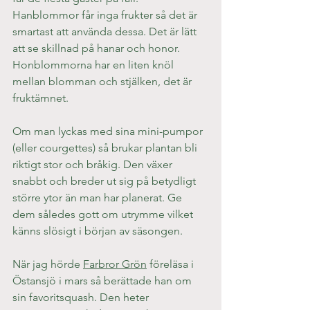
Hanblommor får inga frukter så det är 
smartast att använda dessa. Det är lätt 
att se skillnad på hanar och honor. 
Honblommorna har en liten knöl 
mellan blomman och stjälken, det är 
fruktämnet.
Om man lyckas med sina mini-pumpor 
(eller courgettes) så brukar plantan bli 
riktigt stor och bråkig. Den växer 
snabbt och breder ut sig på betydligt 
större ytor än man har planerat. Ge 
dem således gott om utrymme vilket 
känns slösigt i början av säsongen.
När jag hörde 
Farbror Grön
 föreläsa i 
Östansjö i mars så berättade han om 
sin favoritsquash. Den heter 