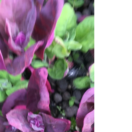
Recept: Ramslökspesto
100 g ramslök 3 dl solroskärnor 2-3 dl valfri olja 0,5
dl vatten 100 g smakrik ost salt, peppar och
kanske lite citron Nyskördad ramslök...