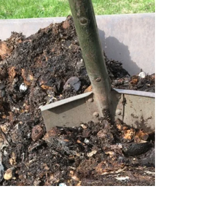
Målla, morot och mums
Trädgårdsmållan Aurora Orach Mix Yes. Juni är
det nya maj. Jag puttrar på i takten lite om dan
och det ser ut att hålla. Det känns som om...