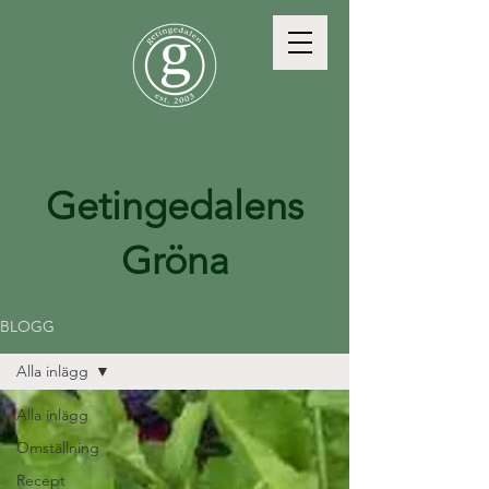
Getingedalens
Gröna
BLOGG
Alla inlägg
Alla inlägg
Omställning
Recept