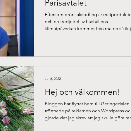
Parisavtalet
Eftersom grönsaksodling är matprodukti
och en tredjedel av hushållens
klimatpåverkan kommer från maten så är 
intresserad av...
Jul 6, 2022
Hej och välkommen!
Bloggen har flyttat hem till Getingedalen
tröttnade på reklamen och Wordpress oc
gjorde det jag skrev att jag skulle göra r
i...