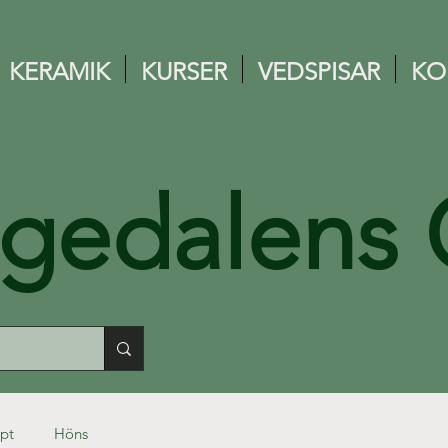
KERAMIK
KURSER
VEDSPISAR
KO
ngedalens 
pt
Höns