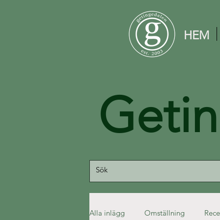
HEM
Geti
Alla inlägg
Omställning
Rece